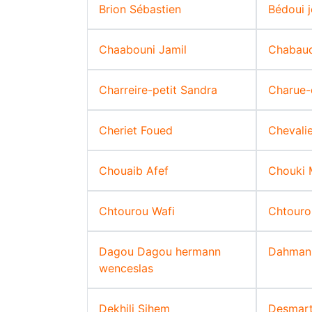
Brion Sébastien
Bédoui j
Chaabouni Jamil
Chabaud
Charreire-petit Sandra
Charue-
Cheriet Foued
Chevali
Chouaib Afef
Chouki 
Chtourou Wafi
Chtouro
Dagou Dagou hermann
Dahmani
wenceslas
Dekhili Sihem
Desmart