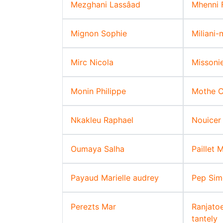
Mezghani Lassâad
Mhenni 
Mignon Sophie
Miliani
Mirc Nicola
Missoni
Monin Philippe
Mothe C
Nkakleu Raphael
Nouicer
Oumaya Salha
Paillet 
Payaud Marielle audrey
Pep Si
Perezts Mar
Ranjato
tantely