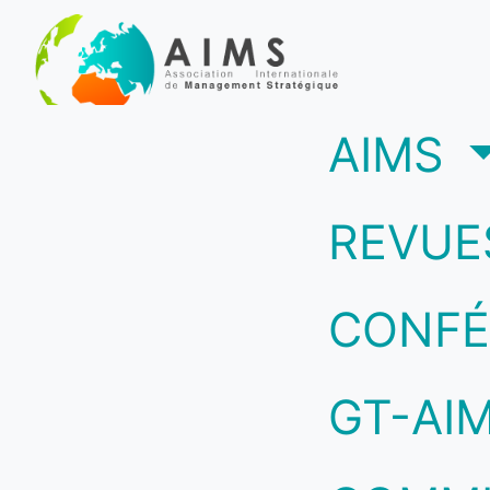
(c
AIMS
REVUE
CONFÉ
GT-AI