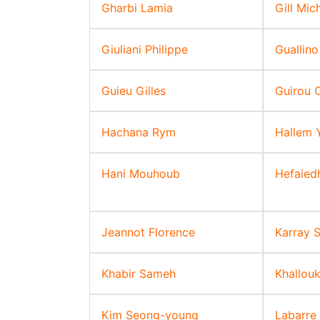
Gharbi Lamia
Gill Mich
Giuliani Philippe
Guallino
Guieu Gilles
Guirou 
Hachana Rym
Hallem 
Hani Mouhoub
Hefaied
Jeannot Florence
Karray 
Khabir Sameh
Khallou
Kim Seong-young
Labarre 