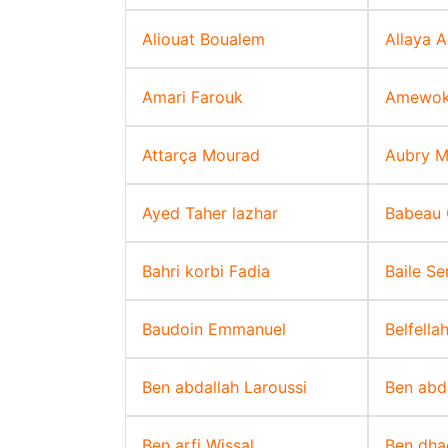
Aliouat Boualem
Allaya A
Amari Farouk
Amewok
Attarça Mourad
Aubry M
Ayed Taher lazhar
Babeau O
Bahri korbi Fadia
Baile Se
Baudoin Emmanuel
Belfella
Ben abdallah Laroussi
Ben abd
Ben arfi Wissal
Ben dh