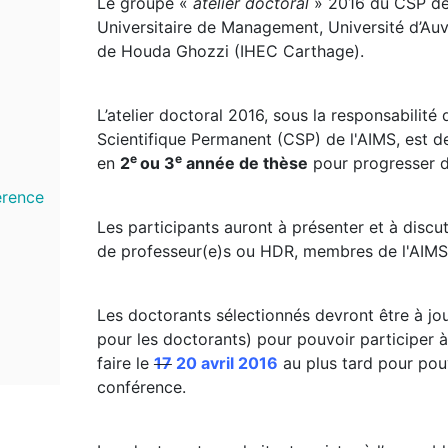
Le groupe «
atelier doctoral
» 2016 du CSP de
Universitaire de Management, Université d’Au
de Houda Ghozzi (IHEC Carthage).
L’atelier doctoral 2016, sous la responsabili
Scientifique Permanent (CSP) de l'AIMS, est des
e
e
en
2
ou 3
année de thèse
pour progresser da
érence
Les participants auront à présenter et à discu
de professeur(e)s ou HDR, membres de l'AIMS
Les doctorants sélectionnés devront être à jou
pour les doctorants) pour pouvoir participer à 
faire le
17
20 avril 2016
au plus tard pour pou
conférence.