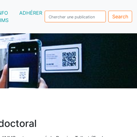
NFO
ADHÉRER
Search
IMS
 doctoral