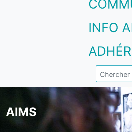
COMM
INFO A
ADHÉR
AIMS