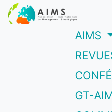
(c
AIMS
REVUE
CONFÉ
GT-AI