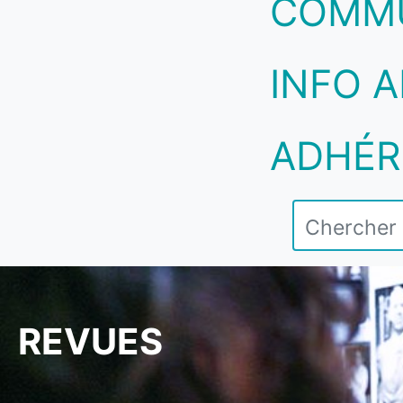
COMM
INFO A
ADHÉR
REVUES