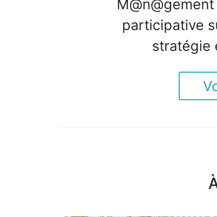
M@n@gement es
participative 
stratégie 
Vo
À