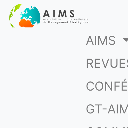
(c
AIMS
REVUE
CONFÉ
GT-AI