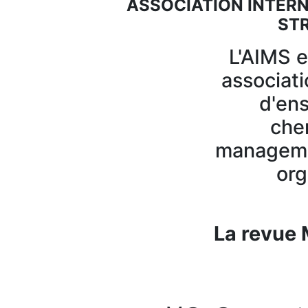
ASSOCIATION INTER
ST
L'AIMS e
associat
d'ens
che
managemen
org
La revu