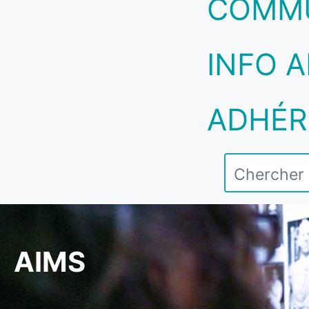
COMM
INFO A
ADHÉR
AIMS