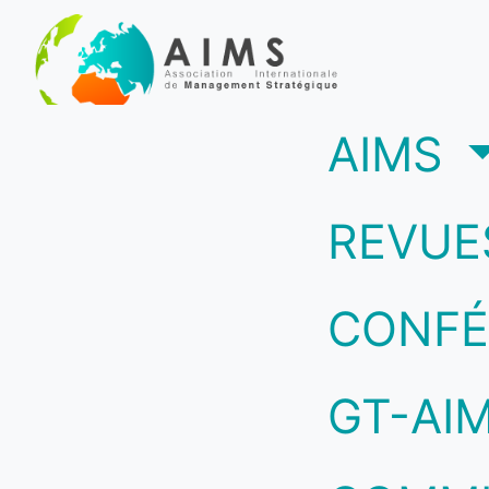
(c
AIMS
REVUE
CONFÉ
GT-AI