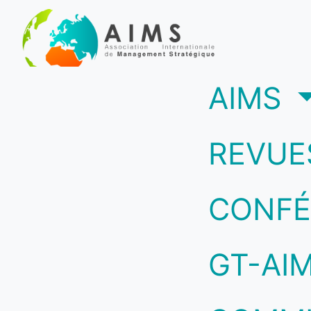
(c
AIMS
REVUE
CONFÉ
GT-AI