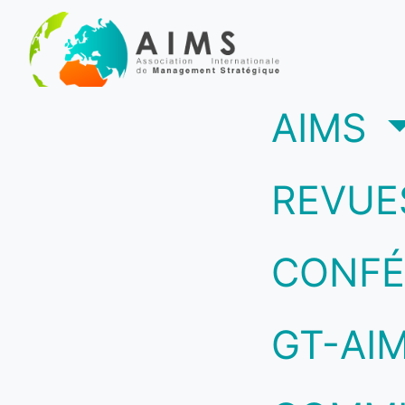
(c
AIMS
REVUE
CONFÉ
GT-AI