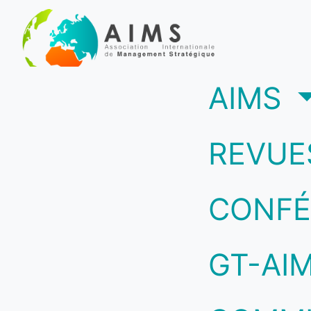
(c
AIMS
REVUE
CONFÉ
GT-AI