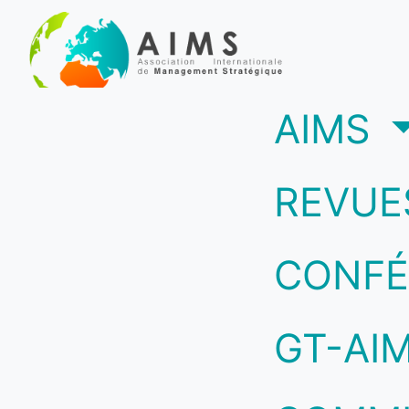
(c
AIMS
REVUE
CONFÉ
GT-AI