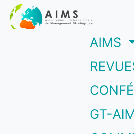
(c
AIMS
REVUE
CONFÉ
GT-AI