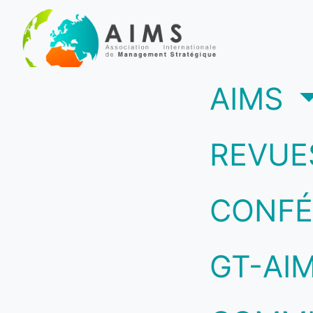
(c
AIMS
REVUE
CONFÉ
GT-AI