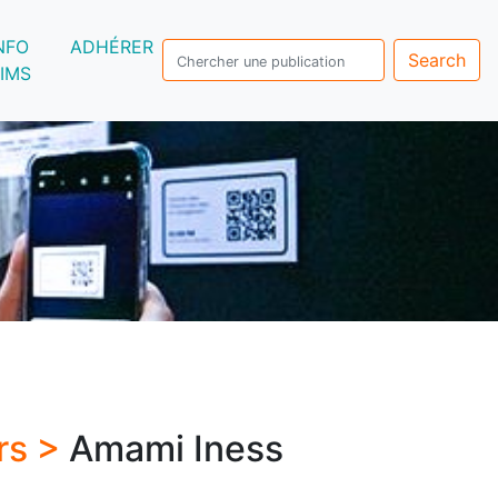
NFO
ADHÉRER
Search
IMS
rs >
Amami Iness