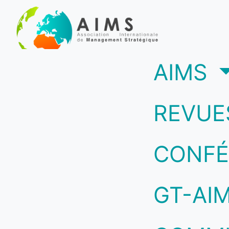
(c
AIMS
REVUE
CONFÉ
GT-AI