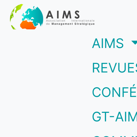
(c
AIMS
REVUE
CONFÉ
GT-AI