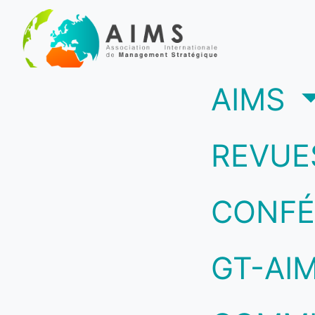
(c
AIMS
REVUE
CONFÉ
GT-AI