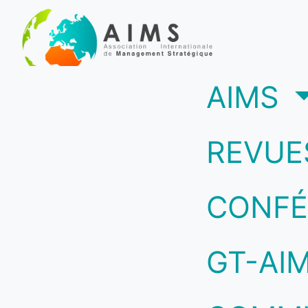
(c
AIMS
REVUE
CONFÉ
GT-AI