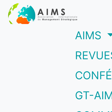
(c
AIMS
REVUE
CONFÉ
GT-AI