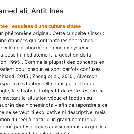
ed ali, Antit Inès
itée : esquisse d’une culture située
 un phénomène original. Cette curiosité s’inscrit
ne d’années qui confronte les approches
plus seulement abordée comme un système
la pose immédiatement la question de la
nison, 1995). Comme la plupart des concepts en
 varient pour chacun et sont parfois confuses
tland, 2015 ; Zheng et al., 2010 ; Alvesson,
erspective situationnelle nous permettra de
ngle, la situation. L’objectif de cette recherche
 mettant la situation vécue et l’action au
auprès des « cheminots » afin de répondre à ce
ne se veut ni explicative ni descriptive, mais
ation du réel à partir d’un grand nombre de
onné par les acteurs aux situations auxquelles
veau concept, la culture située.