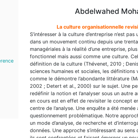
Abdelwahed Moham
La culture organisationnelle revis
S’intéresser à la culture d’entreprise n’est pas
dans un mouvement continu depuis une trentai
managériales à la réalité d’une entreprise, 
fonctionnel mais aussi comme une culture. Ce
érence
définition de la culture (Thévenet, 2010 ; De
sciences humaines et sociales, les définitions
comme le démontre l’abondante littérature (Mai
2002 ; Detert et al., 2000) sur le sujet. Une p
redéfinir la notion et l’analyser sous un autre a
en cours est en effet de revisiter le concept en
centre de l’analyse. Une enquête a été menée 
questionnement problématique. Notre approche 
un mode d’analyse, de recherche et d’interrog
données. Une approche s’intéressant au sens d
ils sont confrontées et faisant émerger un nou