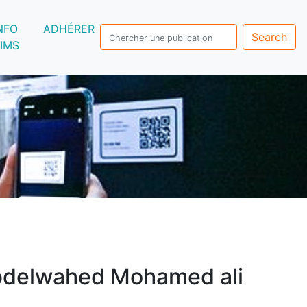
NFO
ADHÉRER
Search
IMS
delwahed Mohamed ali