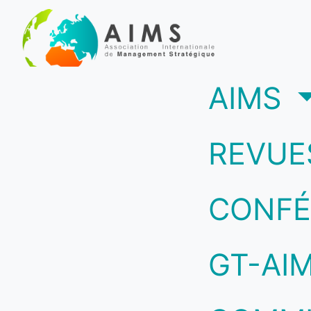
(c
AIMS
REVUE
CONFÉ
GT-AI