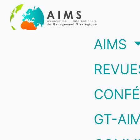
(c
AIMS
REVUE
CONFÉ
GT-AI