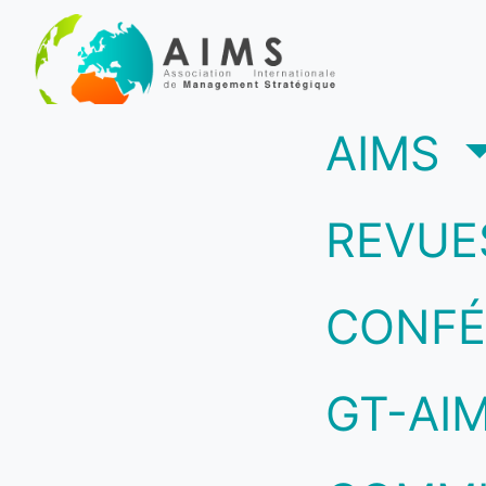
(c
AIMS
REVUE
CONFÉ
GT-AI