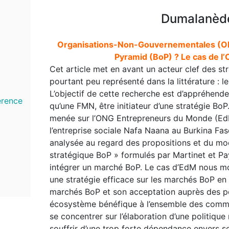
Dumalanèd
Organisations-Non-Gouvernementales (ONG)
Pyramid (BoP) ? Le cas de 
Cet article met en avant un acteur clef des s
pourtant peu représenté dans la littérature :
L’objectif de cette recherche est d’appréhend
érence
qu’une FMN, être initiateur d’une stratégie BoP
menée sur l’ONG Entrepreneurs du Monde (Ed
l’entreprise sociale Nafa Naana au Burkina Fas
analysée au regard des propositions et du 
stratégique BoP » formulés par Martinet et Pa
intégrer un marché BoP. Le cas d’EdM nous m
une stratégie efficace sur les marchés BoP en
marchés BoP et son acceptation auprès des pop
écosystème bénéfique à l’ensemble des communa
se concentrer sur l’élaboration d’une politiqu
souffrir d’une trop forte dépendance envers s