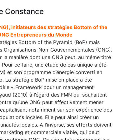
e Constance
, initiateurs des stratégies Bottom of the
l’ONG Entrepreneurs du Monde
tratégies Bottom of the Pyramid (BoP) mais
 les Organisations-Non-Gouvernementales (ONG).
er la manière dont une ONG peut, au même titre
. Pour ce faire, une étude de cas unique a été
M) et son programme d’énergie converti en
o. La stratégie BoP mise en place a été
modèle « Framework pour un management
yaud (2010) à l’égard des FMN qui souhaitent
ontre qu’une ONG peut effectivement mener
 capitalisant notamment sur son expérience des
ulations locales. Elle peut ainsi créer un
utés locales. A l’inverse, ses efforts doivent
e marketing et commerciale viable, qui peut
es pratiques ONG. Ces constats confirment les