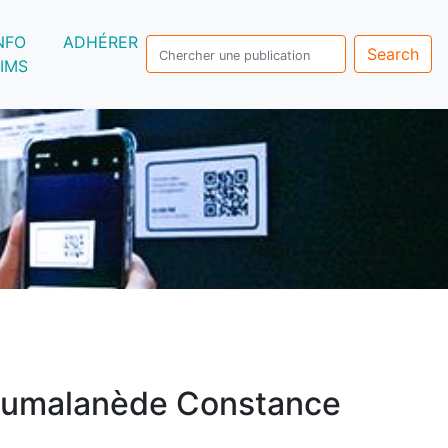
NFO
ADHÉRER
Search
IMS
umalanède Constance