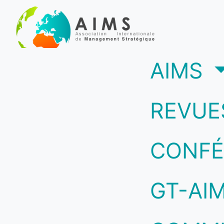
(c
AIMS
REVUE
CONFÉ
GT-AI