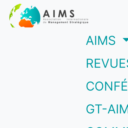
(c
AIMS
REVUE
CONFÉ
GT-AI