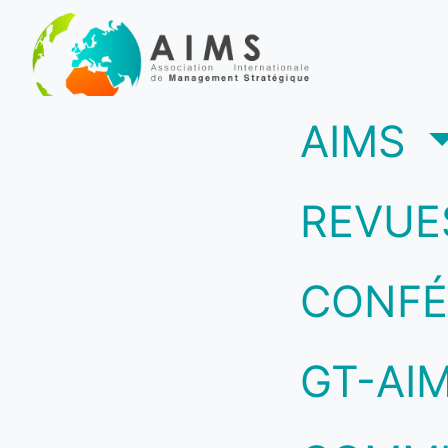
(c
AIMS
REVUE
CONFÉ
GT-AI