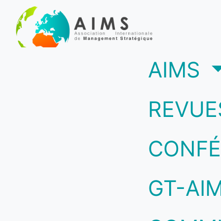
(c
AIMS
REVUE
CONFÉ
GT-AI