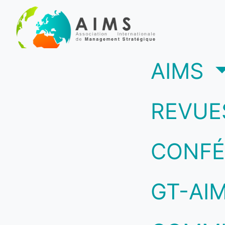
(c
AIMS
REVUE
CONFÉ
GT-AI