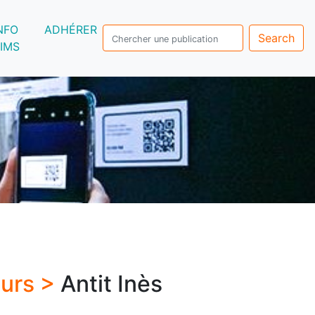
NFO
ADHÉRER
Search
IMS
eurs >
Antit Inès