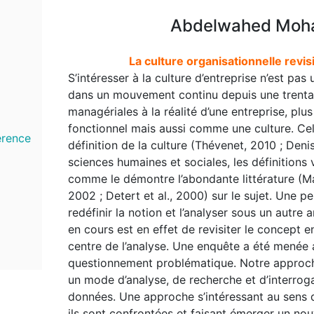
Abdelwahed Moham
La culture organisationnelle revis
S’intéresser à la culture d’entreprise n’est pas
dans un mouvement continu depuis une trentai
managériales à la réalité d’une entreprise, 
fonctionnel mais aussi comme une culture. Ce
érence
définition de la culture (Thévenet, 2010 ; De
sciences humaines et sociales, les définitions
comme le démontre l’abondante littérature (Mai
2002 ; Detert et al., 2000) sur le sujet. Une p
redéfinir la notion et l’analyser sous un autre a
en cours est en effet de revisiter le concept en
centre de l’analyse. Une enquête a été menée 
questionnement problématique. Notre approche 
un mode d’analyse, de recherche et d’interrog
données. Une approche s’intéressant au sens d
ils sont confrontées et faisant émerger un nou