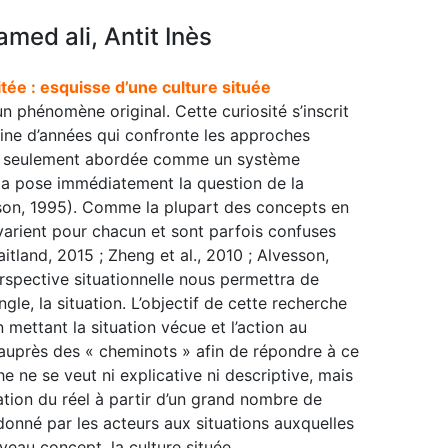
ed ali, Antit Inès
itée : esquisse d’une culture située
 un phénomène original. Cette curiosité s’inscrit
ne d’années qui confronte les approches
plus seulement abordée comme un système
la pose immédiatement la question de la
nison, 1995). Comme la plupart des concepts en
 varient pour chacun et sont parfois confuses
tland, 2015 ; Zheng et al., 2010 ; Alvesson,
erspective situationnelle nous permettra de
ngle, la situation. L’objectif de cette recherche
 mettant la situation vécue et l’action au
auprès des « cheminots » afin de répondre à ce
ne se veut ni explicative ni descriptive, mais
ation du réel à partir d’un grand nombre de
onné par les acteurs aux situations auxquelles
veau concept, la culture située.