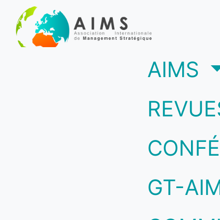
(c
AIMS
REVUE
CONFÉ
GT-AI