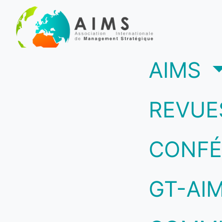
(c
AIMS
REVUE
CONFÉ
GT-AI