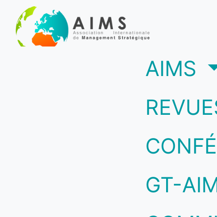
(c
AIMS
REVUE
CONFÉ
GT-AI