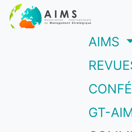
(c
AIMS
REVUE
CONFÉ
GT-AI