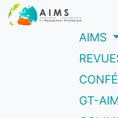
(c
AIMS
REVUE
CONFÉ
GT-AI