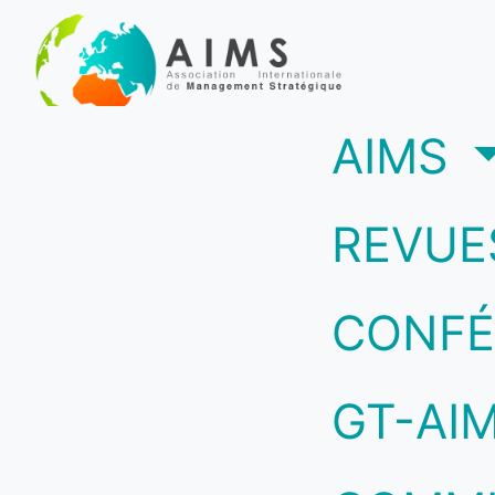
(c
AIMS
REVUE
CONFÉ
GT-AI