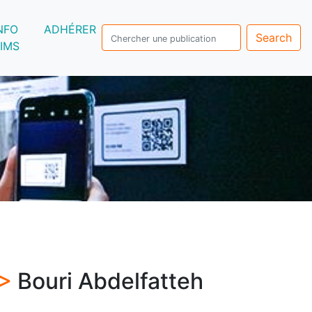
NFO
ADHÉRER
Search
IMS
 >
Bouri Abdelfatteh