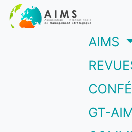
(c
AIMS
REVUE
CONFÉ
GT-AI