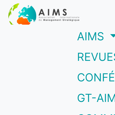
(c
AIMS
REVUE
CONFÉ
GT-AI