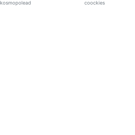
kosmopolead
coockies