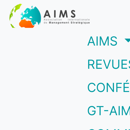
(c
AIMS
REVUE
CONFÉ
GT-AI