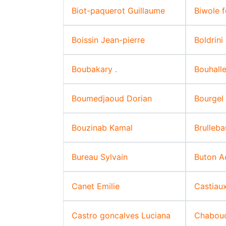
Biot-paquerot Guillaume
Biwole 
Boissin Jean-pierre
Boldrini
Boubakary .
Bouhall
Boumedjaoud Dorian
Bourgel 
Bouzinab Kamal
Brulleba
Bureau Sylvain
Buton A
Canet Emilie
Castiau
Castro goncalves Luciana
Chaboud