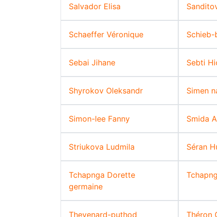
Salvador Elisa
Sandito
Schaeffer Véronique
Schieb-b
Sebai Jihane
Sebti H
Shyrokov Oleksandr
Simen n
Simon-lee Fanny
Smida A
Striukova Ludmila
Séran H
Tchapnga Dorette
Tchapng
germaine
Thevenard-puthod
Théron C