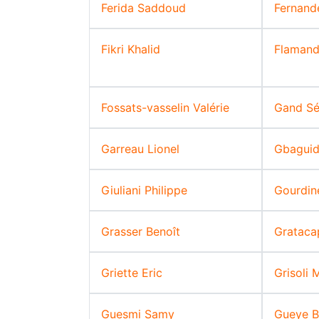
Ferida Saddoud
Fernand
Fikri Khalid
Flamand
Fossats-vasselin Valérie
Gand Sé
Garreau Lionel
Gbaguid
Giuliani Philippe
Gourdin
Grasser Benoît
Grataca
Griette Eric
Grisoli 
Guesmi Samy
Gueye B