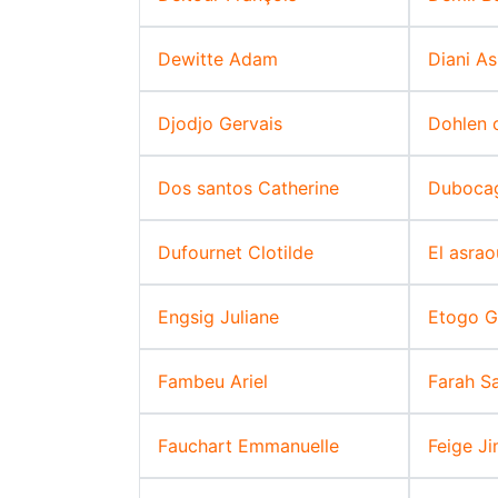
Dewitte Adam
Diani A
Djodjo Gervais
Dohlen 
Dos santos Catherine
Duboca
Dufournet Clotilde
El asra
Engsig Juliane
Etogo G
Fambeu Ariel
Farah S
Fauchart Emmanuelle
Feige J