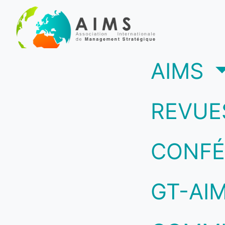
(c
AIMS
REVUE
CONFÉ
GT-AI