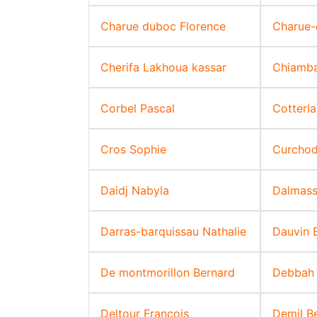
Charue duboc Florence
Charue-
Cherifa Lakhoua kassar
Chiamba
Corbel Pascal
Cotterla
Cros Sophie
Curchod
Daidj Nabyla
Dalmass
Darras-barquissau Nathalie
Dauvin
De montmorillon Bernard
Debbah 
Deltour François
Demil B