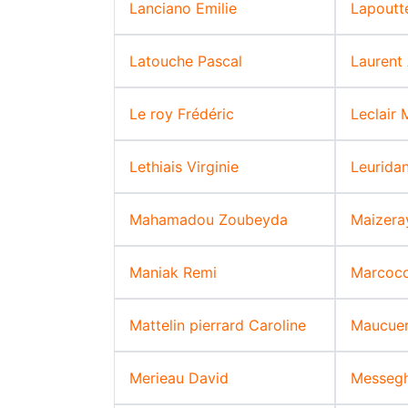
Lanciano Emilie
Lapoutt
Latouche Pascal
Laurent
Le roy Frédéric
Leclair
Lethiais Virginie
Leurida
Mahamadou Zoubeyda
Maizera
Maniak Remi
Marcocc
Mattelin pierrard Caroline
Maucuer
Merieau David
Messeg