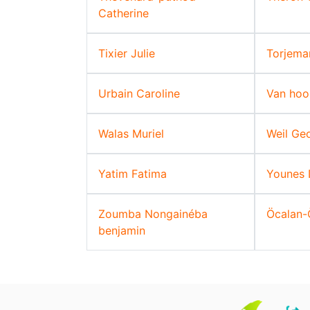
Catherine
Tixier Julie
Torjema
Urbain Caroline
Van hoo
Walas Muriel
Weil Ge
Yatim Fatima
Younes
Zoumba Nongainéba
Öcalan-Ö
benjamin