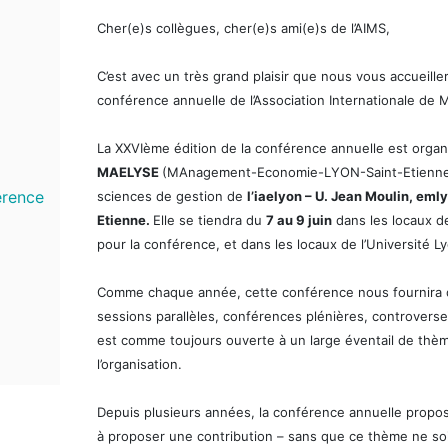
Cher(e)s collègues, cher(e)s ami(e)s de l’AIMS,
C’est avec un très grand plaisir que nous vous accueill
conférence annuelle de l’Association Internationale de
La XXVIème édition de la conférence annuelle est organ
MAELYSE
(MAnagement-Economie-LYON-Saint-Etienne), 
érence
sciences de gestion de
l’iaelyon – U. Jean Moulin, eml
Etienne.
Elle se tiendra du
7 au 9 juin
dans les locaux d
pour la conférence, et dans les locaux de l’Université L
Comme chaque année, cette conférence nous fournira de 
sessions parallèles, conférences plénières, controverse
est comme toujours ouverte à un large éventail de thè
l’organisation.
Depuis plusieurs années, la conférence annuelle propos
à proposer une contribution – sans que ce thème ne soit