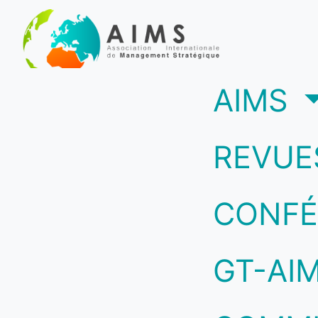
(c
AIMS
REVUE
CONFÉ
GT-AI