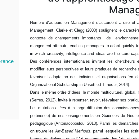
Mana
Nombre d’auteurs en Management s’accordent à dire et
Management. Clarke et Clegg (2000) soulignent le caractère
contexte de changements importants de l’environnemen
mangement attribute, enabling managers to adapt quickly 
in which creativity, intelligence and ideas are the core cap
érence
Des conférences internationales invitent les chercheur
modifier leurs perspectives et leurs pratiques de recherche 
favoriser l’adaptation des individus et organisations ‘en 
Organizational Scholarship in Unsettled Times », 2014).
Dans le même ordre d’idées, le monde multiculturel, global, 
(Serres, 2012), invite à repenser, revoir, réévaluer nos pra
Les mutations liées à la large diffusion des connaissances
pertinence) de nos enseignements en Sciences de Gestio
pédagogique (Antonacopoulou, 2010). Parmi les démarches
on trouve les
Art-Based Methods
, parmi lesquelles les écri
formes de dialogue avec l’Art contemporain, les Arts du ci