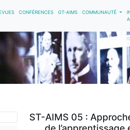
nt)
EVUES
CONFÉRENCES
GT-AIMS
COMMUNAUTÉ
I
A
ST-AIMS 05 : Approches
de l’apprentissage 