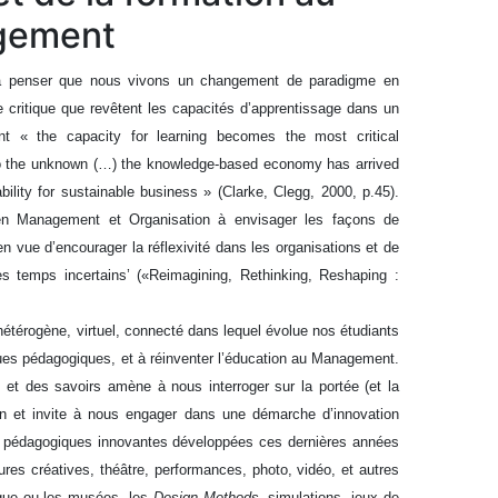
gement
 à penser que nous vivons un changement de paradigme en
 critique que revêtent les capacités d’apprentissage dans un
t « the capacity for learning becomes the most critical
to the unknown (…) the knowledge-based economy has arrived
ability for sustainable business » (Clarke, Clegg, 2000, p.45).
s en Management et Organisation à envisager les façons de
en vue d’encourager la réflexivité dans les organisations et de
des temps incertains’ («Reimagining, Rethinking, Reshaping :
hétérogène, virtuel, connecté dans lequel évolue nos étudiants
tiques pédagogiques, et à réinventer l’éducation au Management.
 et des savoirs amène à nous interroger sur la portée (et la
n et invite à nous engager dans une démarche d’innovation
 pédagogiques innovantes développées ces dernières années
tures créatives, théâtre, performances, photo, vidéo, et autres
rque ou les musées, les
Design Methods
, simulations, jeux de