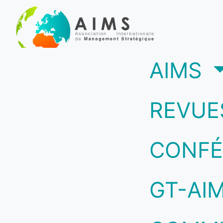
(c
AIMS
REVUE
CONFÉ
GT-AI