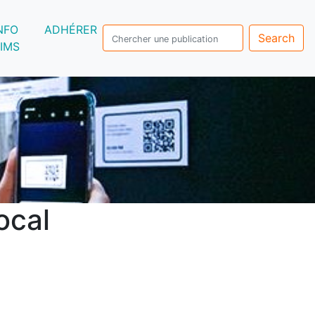
NFO
ADHÉRER
Search
IMS
ocal