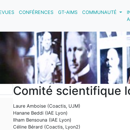
nt)
EVUES
CONFÉRENCES
GT-AIMS
COMMUNAUTÉ
I
A
Comité scientifique l
Laure Amboise (Coactis, UJM)
Hanane Beddi (IAE Lyon)
Ilham Bensouna (IAE Lyon)
Céline Bérard (Coactis, Lyon2)