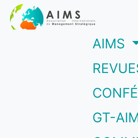
(c
AIMS
REVUE
CONFÉ
GT-AI