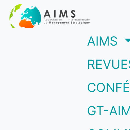
(c
AIMS
REVUE
CONFÉ
GT-AI