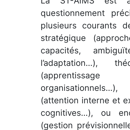
La ST-AIMS est ai
questionnement préci
plusieurs courants 
stratégique (approc
capacités, ambiguï
l’adaptation…), th
(apprentissage
organisationnels…
(attention interne et e
cognitives…), ou e
(gestion prévisionnel