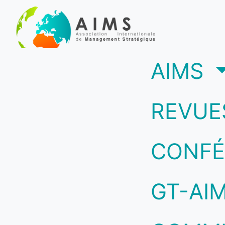
(c
AIMS
REVUE
CONFÉ
GT-AI