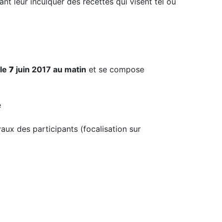
ant leur inculquer des recettes qui visent tel ou
 le
7
juin 2017 au matin
et se compose
e
avaux des participants (focalisation sur