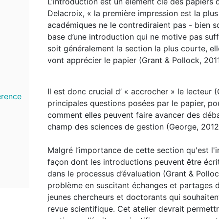
L’introduction est un élément clé des papiers
Delacroix, « la première impression est la plus
académiques ne le contrediraient pas - bien so
base d’une introduction qui ne motive pas suff
soit généralement la section la plus courte, el
vont apprécier le papier (Grant & Pollock, 2011
Il est donc crucial d’ « accrocher » le lecteur 
érence
principales questions posées par le papier, po
comment elles peuvent faire avancer des déba
champ des sciences de gestion (George, 2012
Malgré l’importance de cette section qu'est l'in
façon dont les introductions peuvent être écr
dans le processus d’évaluation (Grant & Pollock
problème en suscitant échanges et partages d’
jeunes chercheurs et doctorants qui souhaitent
revue scientifique. Cet atelier devrait permett