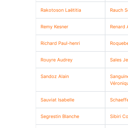
Rakotoson Laëtitia
Rauch S
Remy Kesner
Renard 
Richard Paul-henri
Roqueber
Rouyre Audrey
Sales J
Sandoz Alain
Sanguine
Véroniq
Sauviat Isabelle
Schaeff
Segrestin Blanche
Sibiri 