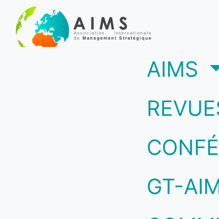
(c
AIMS
REVUE
CONFÉ
GT-AI