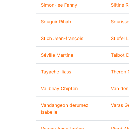
Simon-lee Fanny
Slitine 
Souguir Rihab
Souriss
Stich Jean-françois
Stiefel 
Séville Martine
Talbot 
Tayache Iliass
Theron C
Valibhay Chipten
Van den
Vandangeon derumez
Varas G
Isabelle
Vernay Anne-lorène
Viard A